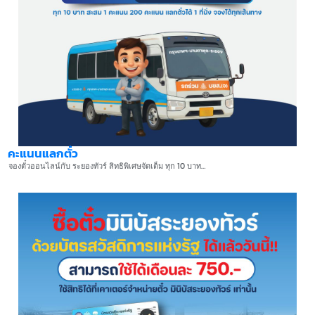
คะแนนแลกตั๋ว
จองตั๋วออนไลน์กับ ระยองทัวร์ สิทธิพิเศษจัดเต็ม ทุก 10 บาท…