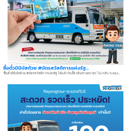
ซื้อตั๋วมินิบัสด้วย #บัตรสวัสดิการแห่งรัฐ…
ซื้อตั๋วมินิบัสด้วย #บัตรสวัสดิการแห่งรัฐ ได้แล้ววันนี้!! เดินทางสบายๆ ไป-กลับ ระยอง…