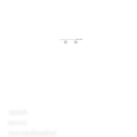
ระยองทัวร์ บริษัทเดินรถแห่งประจำทาง ระยอง ชลบุรี
กทม. เจ้าแรกเก่าแก่ที่สุดในระยอง เน้นความปลอดภัย
สะดวกสบาย ตรงเวลา ราคาประหยัด เป็นกันเอง
ระยองทัวร์
ปลอดภัย
ตรงเวลา
สะดวกจองตั๋วออนไลน์